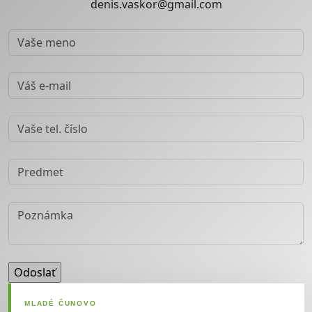
denis.vaskor@gmail.com
Správa bola odoslaná.
MLADÉ ČUNOVO
Chyba! Správa nebola odoslaná.