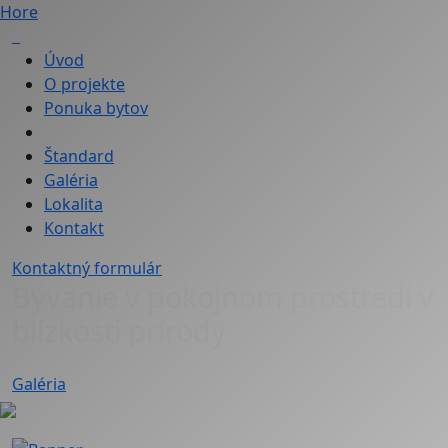
Hore
Úvod
O projekte
Ponuka bytov
Štandard
Galéria
Lokalita
Kontakt
Kontaktný formulár
Bývanie v pokojnom prostredí v
blízkosti prírody
Galéria